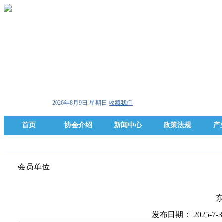
2026年8月9日 星期日
收藏我们
首页
协会介绍
新闻中心
政策法规
产
会员单位
发布日期： 2025-7-3