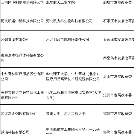
三河同飞制冷股份有限公司
北华航天工业学院
廊坊市发展改革委
河北凯诺中星科技有限公司
河北凯力昂生物科技有限公司
石家庄市发展改革
河钢集团有限公司
河北邢台电缆有限责任公司
石家庄市发展改革
秦皇岛本征晶体科技有限公
秦皇岛市发展改革
司
中红普林医疗用品股份有限
华北理工大学、中红普林（北京）
唐山市发展改革委
公司
医疗用品高新技术研究院有限公司
黄骅市信诺立兴精细化工股
化学工程联合国家重点实验室(天津
沧州市发展改革委
份有限公司
大学)
河北新金钢铁有限公司
常州大学、河北工程大学
邯郸市发展改革委
中国船舶重工集团公司第七一八研
派瑞科技有限公司
邯郸市发展改革委