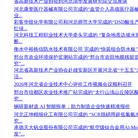
省高新技术产业协会到河北清华发展研究院交流座谈
河北康誉医疗器械有限公司完成的“血管介入高值医疗器
业...
彩客华煜化学有限公司和河北师范大学完成的“DSD酸生
红绿...
河北科技工程职业技术大学牵头完成的 “复杂地质边坡水
断...
衡水中裕铁信防水技术有限公司 完成的“快装组合防水板”项
邢台市农业环境保护监测站完成的“邢台市农田地膜残留
究”...
河北省高新技术产业协会赴雄安新区开展河北省“十五五”
活...
2026年河北省企业技术中心评价工作视频会议顺利召开
邢台市信都区农业技术推广站完成的“太行山浅山丘陵区
究...
钢研新材道 AI 智能拆单：助力制造企业快速精准报价
河北正坤精细化工有限公司完成的 “SCR脱硝用超低氯
究...
承德天大钒业股份有限公司完成的“航空级钛合金用Al-M
发”...