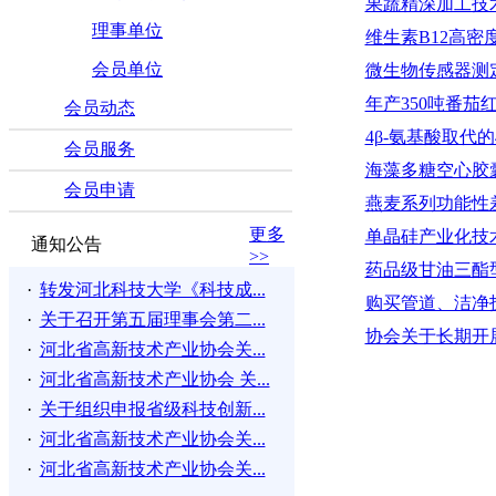
果蔬精深加工技
理事单位
维生素B12高
会员单位
微生物传感器测
年产350吨番
会员动态
4β-氨基酸取代
会员服务
海藻多糖空心胶
会员申请
燕麦系列功能性
更多
单晶硅产业化技
通知公告
>>
药品级甘油三酯
·
转发河北科技大学《科技成...
购买管道、洁净
·
关于召开第五届理事会第二...
协会关于长期开
·
河北省高新技术产业协会关...
·
河北省高新技术产业协会 关...
·
关于组织申报省级科技创新...
·
河北省高新技术产业协会关...
·
河北省高新技术产业协会关...