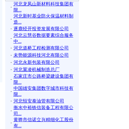
河北龙凤山新材料科技集团有
·
限...
河北新时基业防火保温材料制
·
造...
·
逐鹿经开投资发展有限公司
河北云慧谷数据要素综合服务
·
中...
·
河北道桥工程检测有限公司
·
未势能源科技河北有限公司
·
河北永新包装有限公司
·
河北翼凌机械制造总厂
石家庄市公路桥梁建设集团有
·
限...
中国雄安集团数字城市科技有
·
限...
·
河北恒安泰油管有限公司
衡水中裕铁信装备工程有限公
·
司...
黄骅市信诺立兴精细化工股份
·
有...