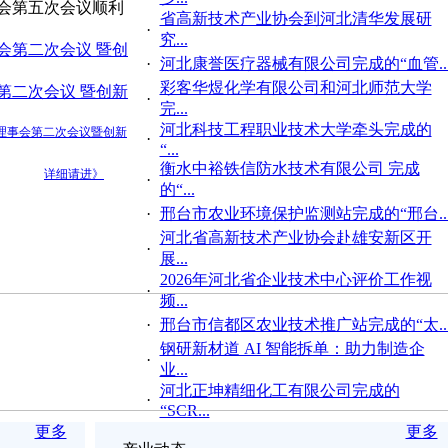
省高新技术产业协会到河北清华发展研
·
究...
·
河北康誉医疗器械有限公司完成的“血管..
彩客华煜化学有限公司和河北师范大学
·
完...
河北科技工程职业技术大学牵头完成的
·
“...
衡水中裕铁信防水技术有限公司 完成
·
的“...
·
邢台市农业环境保护监测站完成的“邢台..
河北省高新技术产业协会赴雄安新区开
·
展...
2026年河北省企业技术中心评价工作视
·
频...
·
邢台市信都区农业技术推广站完成的“太..
钢研新材道 AI 智能拆单：助力制造企
·
业...
河北正坤精细化工有限公司完成的
·
“SCR...
更多
更多