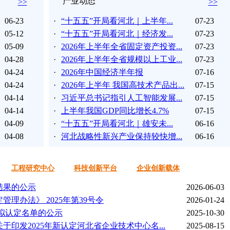
产业动态
>>
>>
06-23
·
“十五五”开局看河北｜上半年...
07-23
05-12
·
“十五五”开局看河北｜经济发...
07-23
05-09
·
2026年上半年全省固定资产投资...
07-23
04-28
·
2026年上半年全省规模以上工业...
07-23
04-24
·
2026年中国经济半年报
07-16
04-24
·
2026年上半年 我国高技术产品出...
07-15
04-14
·
习近平总书记指引人工智能发展...
07-15
04-14
·
上半年我国GDP同比增长4.7%
07-15
04-09
·
“十五五”开局看河北｜雄安未...
06-16
04-08
·
河北战略性新兴产业保持较快增...
06-16
工程研究中心
科技创新平台
企业创新载体
结果的公示
2026-06-03
理办法》 2025年第39号令
2026-01-24
 拟认定名单的公示
2025-10-30
印发2025年新认定河北省企业技术中心名...
2025-08-15