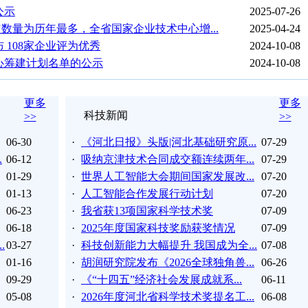
公示
2025-07-26
数量为历年最多，全省国家企业技术中心增...
2025-04-24
 108家企业评为优秀
2024-10-08
中心筹建计划名单的公示
2024-10-08
更多
更多
科技新闻
>>
>>
06-30
·
《河北日报》头版|河北基础研究原...
07-29
.
06-12
·
吸纳京津技术合同成交额连续两年...
07-29
01-29
·
世界人工智能大会期间国家发展改...
07-20
01-13
·
人工智能合作发展行动计划
07-20
06-23
·
我省获13项国家科学技术奖
07-09
06-18
·
2025年度国家科技奖励获奖情况
07-09
.
03-27
·
科技创新能力大幅提升 我国成为全...
07-08
01-16
·
胡润研究院发布《2026全球独角兽...
06-26
09-29
·
《“十四五”经济社会发展成就系...
06-11
05-08
·
2026年度河北省科学技术奖提名工...
06-08