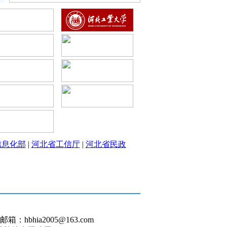
晨光生物科技集团股份有限公
·
司...
·
河北普阳钢铁有限公司
·
河北沃土种业股份有限公司
·
河北广祥制药有限公司
华茂伟业绿色科技股份有限公
·
司...
·
河北昊泽化工有限公司
·
长城汽车股份有限公司
·
保定津海服装股份有限公司
·
河北海菱印刷有限公司
·
河北壹雪制冷科技有限公司
信息化部
|
河北省工信厅
|
河北省民政
·
承德建龙特殊钢有限公司
·
河北东森电子科技有限公司
·
神威药业集团有限公司
·
石家庄格瑞药业有限公司
河北中瓷电子科技股份有限公
·
司...
石家庄常山北明科技股份有限
hbhia2005@163.com
·