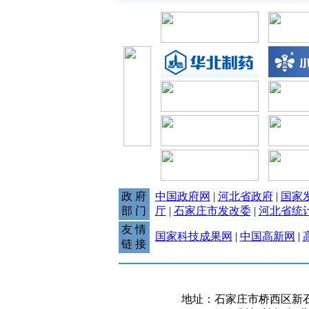
政 府
中国政府网
|
河北省政府
|
国家
部 门
厅
|
石家庄市发改委
|
河北省统
友 情
国家科技成果网
|
中国高新网
|
链 接
地址：石家庄市桥西区新石中路37