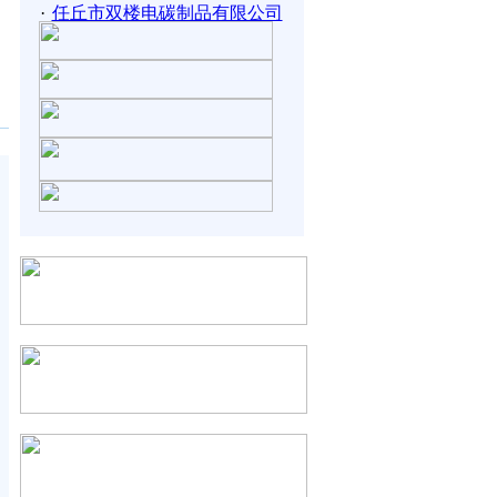
·
任丘市双楼电碳制品有限公司
沧州惠邦机电产品制造有限责
·
任...
·
河北奥润顺达窗业有限公司
·
保定冀中药业有限公司
·
巨力索具股份有限公司
·
河北力准机械制造有限公司
·
欧伏电气股份有限公司
河北冠卓检测科技股份有限公
·
司...
·
石家庄藏诺药业股份有限公司
·
东旭集团有限公司
廊坊天正通自动化设备有限公
·
司...
·
唐山万士和电子有限公司
·
唐山达意科技股份有限公司
唐山冀东发展建设科技有限公
·
司...
·
遵化市阔旺木业有限公司