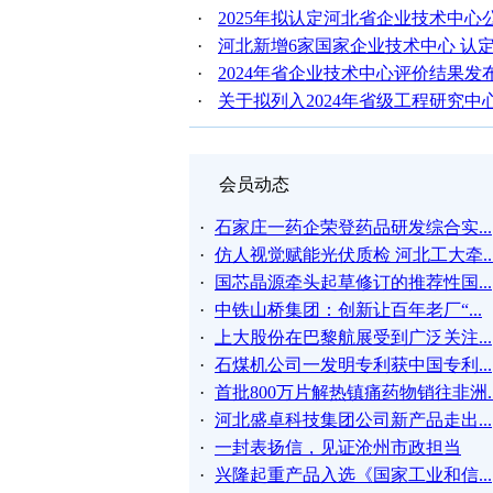
·
2025年拟认定河北省企业技术中心
·
河北新增6家国家企业技术中心 认定
·
2024年省企业技术中心评价结果发布
·
关于拟列入2024年省级工程研究
会员动态
·
石家庄一药企荣登药品研发综合实...
·
仿人视觉赋能光伏质检 河北工大牵..
·
国芯晶源牵头起草修订的推荐性国...
·
中铁山桥集团：创新让百年老厂“...
·
上大股份在巴黎航展受到广泛关注...
·
石煤机公司一发明专利获中国专利...
·
首批800万片解热镇痛药物销往非洲..
·
河北盛卓科技集团公司新产品走出...
·
一封表扬信，见证沧州市政担当
·
兴隆起重产品入选《国家工业和信...